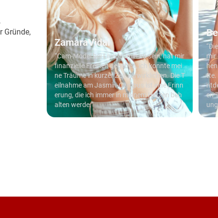
,
Be
r Gründe,
cam-Branch
ZamaraVidal
 und Unabhä
“Di
zlich die
“Cam-Model bei LiveJasmin zu sein, hat mir
mir 
zu sein. Di
finanzielle Freiheit gegeben, ich konnte mei
hen
che Entwick
ne Träume in kurzer Zeit verwirklichen. Die T
tte.
e ich für i
eilnahme am Jasmin-Campus ist eine Erinn
ntd
Herzen beh
erung, die ich immer in meinem Herzen beh
en 
alten werde.”
ung