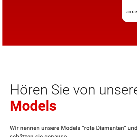
an de
Hören Sie von unser
Models
Wir nennen unsere Models “rote Diamanten” und
schätzen sie genauso.