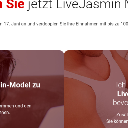
 Sie
jetzt LiveJasmin 
um 17. Juni an und verdopplen Sie Ihre Einnahmen mit bis zu 1
in-Model zu
Ich
Liv
bevo
inkommen und den
enen.
Zusät
Sie könne