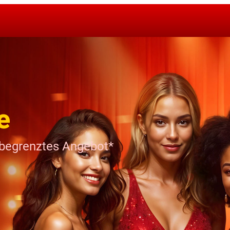
e
h begrenztes Angebot*