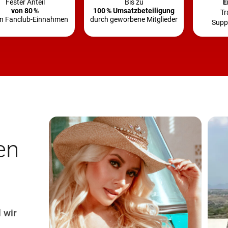
Fester Anteil
Bis zu
E
von 80 %
100 % Umsatzbeteiligung
Tr
n Fanclub-Einnahmen
durch geworbene Mitglieder
Supp
en
 wir