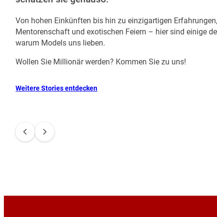
Von hohen Einkünften bis hin zu einzigartigen Erfahrungen
CamiloSoler
Mentorenschaft und exotischen Feiern – hier sind einige de
“Dank LiveJasmin und der Web
warum Models uns lieben.
e habe ich persönliche Freiheit
ngigkeit gewonnen und hab zusät
Wollen Sie Millionär werden? Kommen Sie zu uns!
le sur LiveJasmin m’a fait prendr
Gelegenheit meine eigene Chefin 
 en l’avenir. En peu de temps, j’ai
e Erinnerungen und die persönli
tenir la voiture que je voulais, à a
lung, die ich gewonnen habe, werd
Weitere Stories entdecken
ie meilleure et à subvenir aux beso
mmer mit tiefer Dankbarkeit im 
famille.”
alten.”