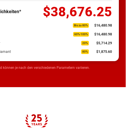
$38,676.25
ichkeiten*
$16,480.98
Bis zu 80%
$16,480.98
60%-100%
r
$5,714.29
20%
Diamant
$1,875.60
80%
d können je nach den verschiedenen Parametern variieren.